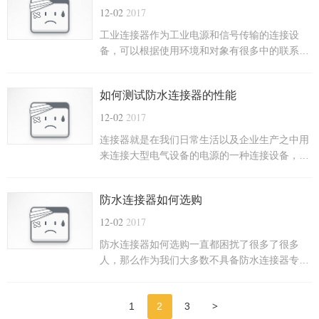
为坚固,使得自己的产品用途更广能够使用在更为
12-02
2017
恶劣的工业医疗或者电信业等场所中。
工业连接器作为工业电源和信号传输的连接设
备，可以根据使用环境和对象有很多中的联系方
式，用户在选购的时候也要根据自己的实际情况
选择适合自己的连接方式。这里就由泰莫斯电子
如何测试防水连接器的性能
为大家介绍工业连接器连接方式。
12-02
2017
连接器就是在我们日常生活以及企业生产之中用
来连接大型电气设备的电源的一种连接设备，是
每一个大型企业都不可或缺的连接电器的必备产
品。而防水连接器就是比传统的连接器更进一
防水连接器如何选购
步，它不仅是具备了传统连接器的连接功能而且
还具备传统连接器没有的防水功能。
12-02
2017
防水连接器如何选购一直都困扰了很多了很多
人，那么作为我们大多数不具备防水连接器专业
知识的消费者该如何选购呢？这里就由专业的生
产厂家泰莫斯电子为大家讲解如何选购
>
1
2
3