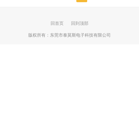
不同的使用环境之中会以不同的形式出现在人们
的眼中。虽然我们可能觉得防水连接器只是作为
信号...
回首页
回到顶部
版权所有：
东莞市泰莫斯电子科技有限公司