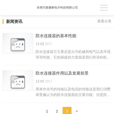
新闻资讯
查看分类
防水连接器的基本性能
12-02
2017
防水连接器它主要还是分为机械和电气以及环境
等等性能，它的插拔的力度就是我们所讲的机械
性能，插入和分离这两种需要一些特定的性能完
全是不一样的，按照规定来的话如果插入的力气
防水连接器作用以及发展前景
要小但是你的拔的力气要大，否则会导致连接不
牢固，它的机械使用寿命是取决于它的连接件和
12-02
2017
质量以及尺寸的精度是有关的。
用来作信号的传输以及电流的传输这是我们消费
者普遍认为的防水连接器的主要功能。但是防水
连接器在高科技等领域的应用却是更加广泛的，
它是许多电子专业的人员经常接触的一个电子零
>
1
2
3
件。防水连接器的形式一般都是不固定的，它在